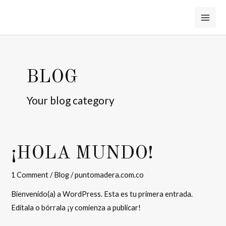
Skip
to
MAI
content
ME
BLOG
Your blog category
¡HOLA MUNDO!
1 Comment
/
Blog
/
puntomadera.com.co
Bienvenido(a) a WordPress. Esta es tu primera entrada.
Edítala o bórrala ¡y comienza a publicar!